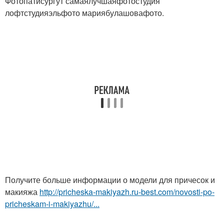
Фотопатисургут самаялучшаяфотостудия
лофтстудияэльфото мариябулашовафото.
Получите больше информации о модели для причесок и
макияжа
http://pricheska-makiyazh.ru-best.com/novosti-po-
pricheskam-i-makiyazhu/...