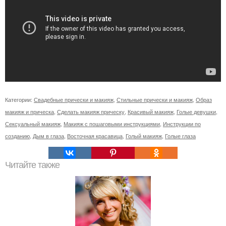
Категории:
Свадебные прически и макияж
,
Стильные прически и макияж
,
Образ
макияж и прическа
,
Сделать макияж прическу
,
Красивый макияж
,
Голые девушки
,
Сексуальный макияж
,
Макияж с пошаговыми инструкциями
,
Инструкции по
созданию
,
Дым в глаза
,
Восточная красавица
,
Голый макияж
,
Голые глаза
Читайте также