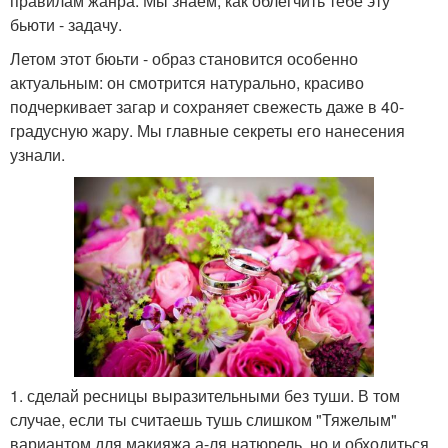
правилам жанра. Мы знаем, как облегчить тебе эту
бьюти - задачу.
Летом этот бюьти - образ становится особенно
актуальным: он смотрится натурально, красиво
подчеркивает загар и сохраняет свежесть даже в 40-
градусную жару. Мы главные секреты его нанесения
узнали.
1. сделай ресницы выразительными без туши. В том
случае, если ты считаешь тушь слишком "Тяжелым"
вариантом для макияжа а-ля натюрель, но и обходиться