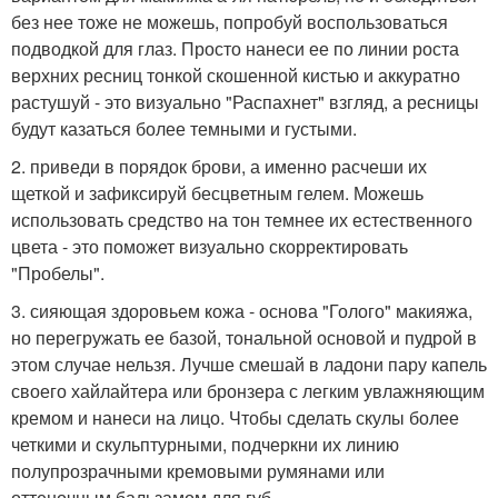
без нее тоже не можешь, попробуй воспользоваться
подводкой для глаз. Просто нанеси ее по линии роста
верхних ресниц тонкой скошенной кистью и аккуратно
растушуй - это визуально "Распахнет" взгляд, а ресницы
будут казаться более темными и густыми.
2. приведи в порядок брови, а именно расчеши их
щеткой и зафиксируй бесцветным гелем. Можешь
использовать средство на тон темнее их естественного
цвета - это поможет визуально скорректировать
"Пробелы".
3. сияющая здоровьем кожа - основа "Голого" макияжа,
но перегружать ее базой, тональной основой и пудрой в
этом случае нельзя. Лучше смешай в ладони пару капель
своего хайлайтера или бронзера с легким увлажняющим
кремом и нанеси на лицо. Чтобы сделать скулы более
четкими и скульптурными, подчеркни их линию
полупрозрачными кремовыми румянами или
оттеночным бальзамом для губ.