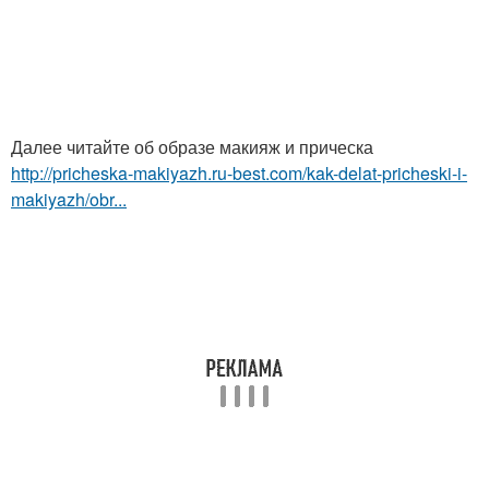
Далее читайте об образе макияж и прическа
http://pricheska-makiyazh.ru-best.com/kak-delat-pricheski-i-
makiyazh/obr...