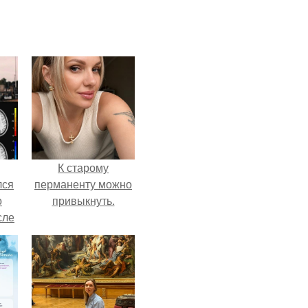
К старому
лся
перманенту можно
о
привыкнуть.
сле
нь
мым
ом.