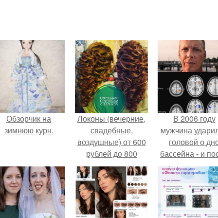
Обзорчик на
Локоны (вечерние,
В 2006 году
зимнюю курн.
свадебные,
мужчина удари
воздушные) от 600
головой о дн
рублей до 800
бассейна - и по
рублей?
этого его жиз
изменилась са
странным образ