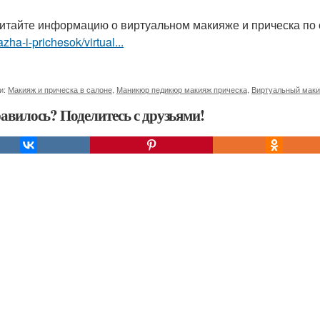
итайте информацию о виртуальном макияже и прическа по
zha-i-prichesok/virtual...
и:
Макияж и прическа в салоне
,
Маникюр педикюр макияж прическа
,
Виртуальный маки
авилось? Поделитесь с друзьями!