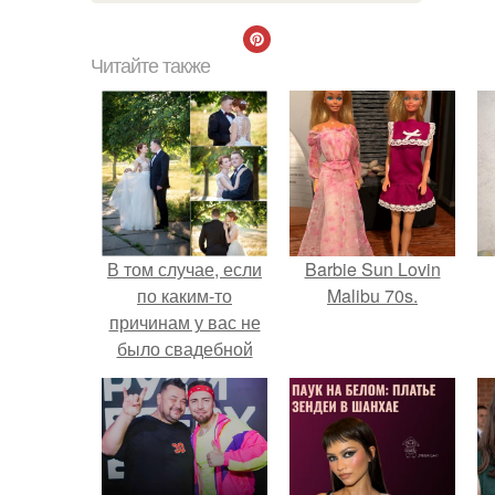
Читайте также
В том случае, если
Barbie Sun Lovin
по каким-то
Malibu 70s.
причинам у вас не
было свадебной
фотосессии - это не
проблема!