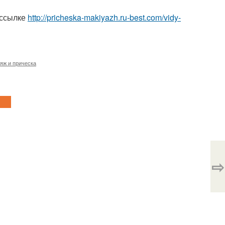
 ссылке
http://pricheska-makiyazh.ru-best.com/vidy-
яж и прическа
⇨