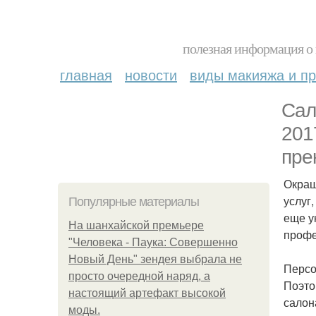
полезная информация о 
главная
новости
виды макияжа и пр
Сал
201
пре
Окраш
услуг
Популярные материалы
еще у
На шанхайской премьере
профе
"Человека - Паука: Совершенно
Новый День" зендея выбрала не
Персо
просто очередной наряд, а
Поэто
настоящий артефакт высокой
салон
моды.