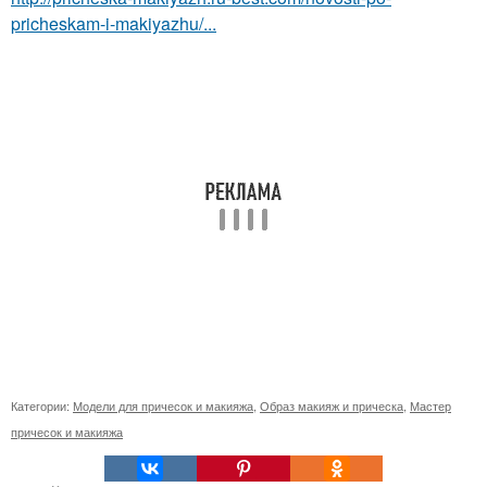
pricheskam-i-makiyazhu/...
Категории:
Модели для причесок и макияжа
,
Образ макияж и прическа
,
Мастер
причесок и макияжа