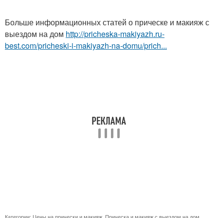
Больше информационных статей о прическе и макияж с
выездом на дом
http://pricheska-makiyazh.ru-
best.com/pricheski-i-makiyazh-na-domu/prich...
Категории:
Цены на прически и макияж
,
Прическа и макияж с выездом на дом