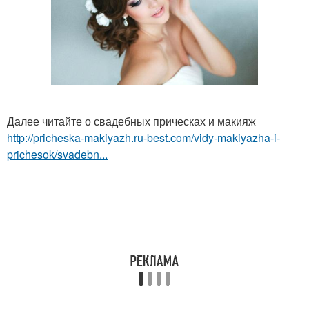
Далее читайте о свадебных прическах и макияж
http://pricheska-makiyazh.ru-best.com/vidy-makiyazha-i-
prichesok/svadebn...