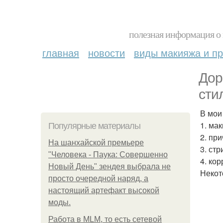
полезная информация о 
главная
новости
виды макияжа и пр
Дор
сти
В мои
1. ма
Популярные материалы
2. при
На шанхайской премьере
3. ст
"Человека - Паука: Совершенно
4. ко
Новый День" зендея выбрала не
Некот
просто очередной наряд, а
настоящий артефакт высокой
моды.
Работа в MLM, то есть сетевой