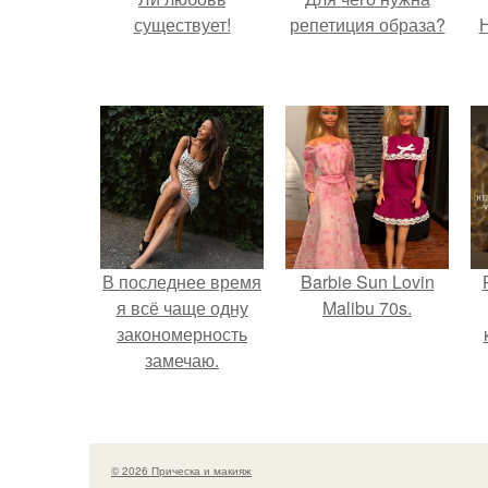
существует!
репетиция образа?
Н
В последнее время
Barbie Sun Lovin
я всё чаще одну
Malibu 70s.
закономерность
замечаю.
с
© 2026 Прическа и макияж