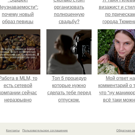
еузнаваемости":
организовать
визажист и стил
почему новый
полноценную
по прическа
образ певицы
свадьбу?
города Тюмен
вызвал споры о
гранях
возможного?
Работа в MLM, то
Топ 5 процедур
Мой ответ на
есть сетевой
которые нужно
комментарий о т
компании сейчас
сделать тебе перед
что "ну маникюр
неразрывно
отпуском.
всё таки мож
вязана с создание
было бы сделат
своего контента,
своей страницы в
соц сетях.
Контакты
Пользовательское соглашение
Обратная св