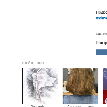
Подро
makiya
Категори
Понр
Читайте также
Ли любовь
Для чего нужна