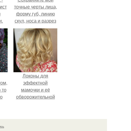
ист
точные черты лица,
м
форму губ, линию
и.
скул, носа и разрез
глаз.
Локоны для
ом,
эффектной
 то
мамочки и её
но
обворожительной
ь.
дочурки.
язь