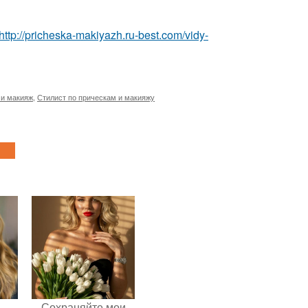
http://pricheska-makiyazh.ru-best.com/vidy-
 и макияж
,
Стилист по прическам и макияжу
 -
Сохраняйте мои