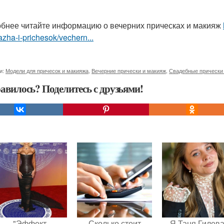
бнее читайте информацию о вечерних прическах и макияж
zha-i-prichesok/vechern...
и:
Модели для причесок и макияжа
,
Вечерние прически и макияж
,
Свадебные прически
авилось? Поделитесь с друзьями!
"Эффект
Сколько стоит
Я Таня Гилева