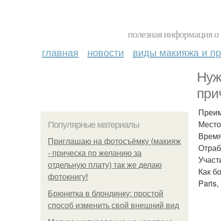
полезная информация о 
главная
новости
виды макияжа и пр
Нуж
при
Преим
Место
Популярные материалы
Время
Приглашаю на фотосъёмку (макияж
Отраб
- прическа по желанию за
Участ
отдельную плату) так же делаю
Как б
фотокнигу!
Paris,
Брюнетка в блондинку: простой
способ изменить свой внешний вид