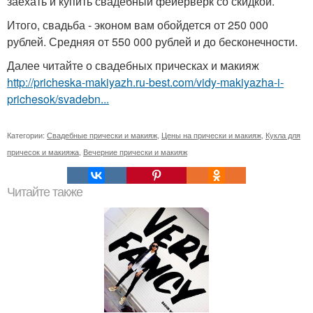
заехать и купить свадебный фейерверк со скидкой.
Итого, свадьба - эконом вам обойдется от 250 000
рублей. Средняя от 550 000 рублей и до бесконечности.
Далее читайте о свадебных прическах и макияж
http://pricheska-makiyazh.ru-best.com/vidy-makiyazha-i-
prichesok/svadebn...
Категории:
Свадебные прически и макияж
,
Цены на прически и макияж
,
Кукла для
причесок и макияжа
,
Вечерние прически и макияж
Читайте также