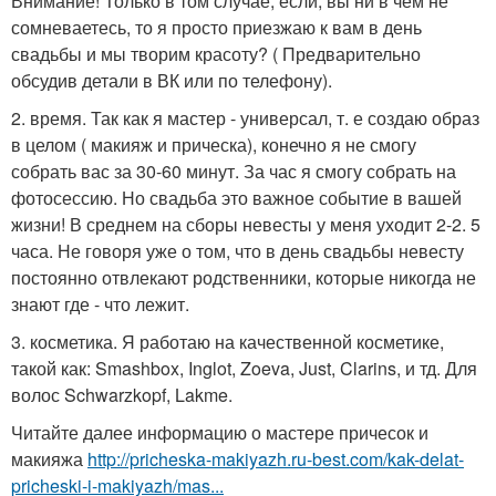
Внимание! Только в том случае, если, вы ни в чем не
сомневаетесь, то я просто приезжаю к вам в день
свадьбы и мы творим красоту? ( Предварительно
обсудив детали в ВК или по телефону).
2. время. Так как я мастер - универсал, т. е создаю образ
в целом ( макияж и прическа), конечно я не смогу
собрать вас за 30-60 минут. За час я смогу собрать на
фотосессию. Но свадьба это важное событие в вашей
жизни! В среднем на сборы невесты у меня уходит 2-2. 5
часа. Не говоря уже о том, что в день свадьбы невесту
постоянно отвлекают родственники, которые никогда не
знают где - что лежит.
3. косметика. Я работаю на качественной косметике,
такой как: Smashbox, Inglot, Zoeva, Just, Clarins, и тд. Для
волос Schwarzkopf, Lakme.
Читайте далее информацию о мастере причесок и
макияжа
http://pricheska-makiyazh.ru-best.com/kak-delat-
pricheski-i-makiyazh/mas...