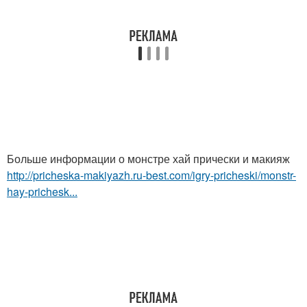
Больше информации о монстре хай прически и макияж
http://pricheska-makiyazh.ru-best.com/igry-pricheski/monstr-
hay-prichesk...