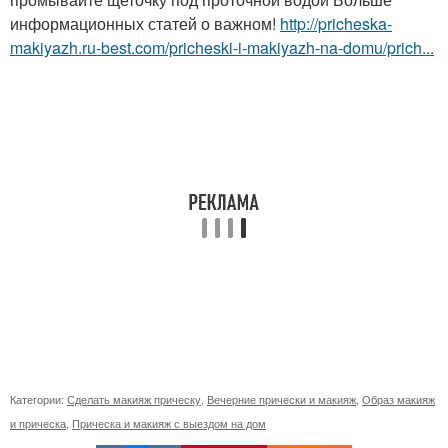
информационных статей о важном!
http://pricheska-
makiyazh.ru-best.com/pricheski-i-makiyazh-na-domu/prich...
Категории:
Сделать макияж прическу
,
Вечерние прически и макияж
,
Образ макияж
и прическа
,
Прическа и макияж с выездом на дом