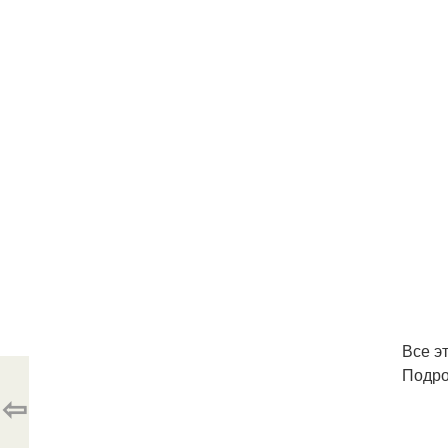
Все эт
Подро
⇦