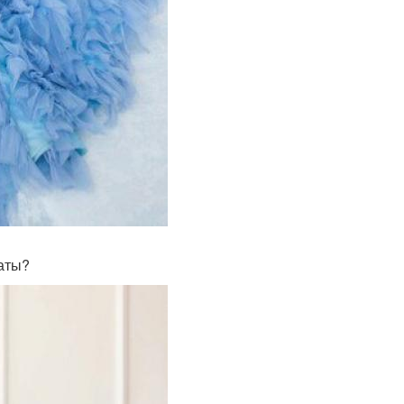
латы?