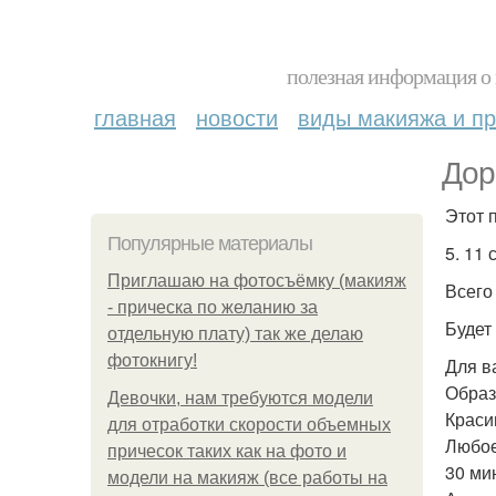
полезная информация о 
главная
новости
виды макияжа и пр
Дор
Этот 
Популярные материалы
5. 11
Приглашаю на фотосъёмку (макияж
Всего
- прическа по желанию за
Будет
отдельную плату) так же делаю
фотокнигу!
Для в
Образ
Девочки, нам требуются модели
Краси
для отработки скорости объемных
Любое
причесок таких как на фото и
30 ми
модели на макияж (все работы на