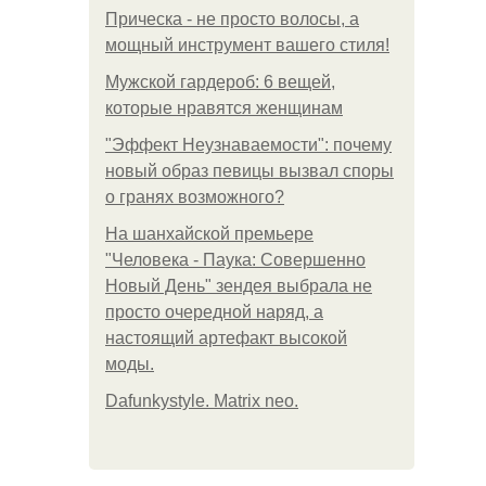
Прическа - не просто волосы, а
мощный инструмент вашего стиля!
Мужской гардероб: 6 вещей,
которые нравятся женщинам
"Эффект Неузнаваемости": почему
новый образ певицы вызвал споры
о гранях возможного?
На шанхайской премьере
"Человека - Паука: Совершенно
Новый День" зендея выбрала не
просто очередной наряд, а
настоящий артефакт высокой
моды.
Dafunkystyle. Matrix neo.