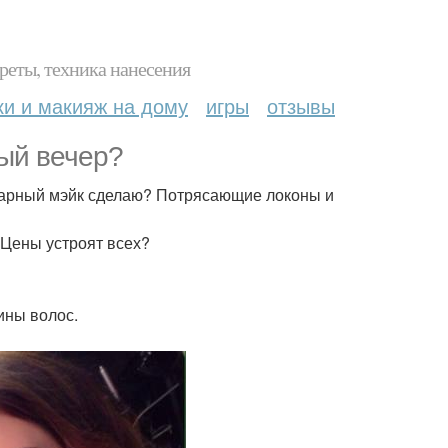
реты, техника нанесения
ки и макияж на дому
игры
отзывы
ый вечер?
карный мэйк сделаю? Потрясающие локоны и
Цены устроят всех?
ины волос.