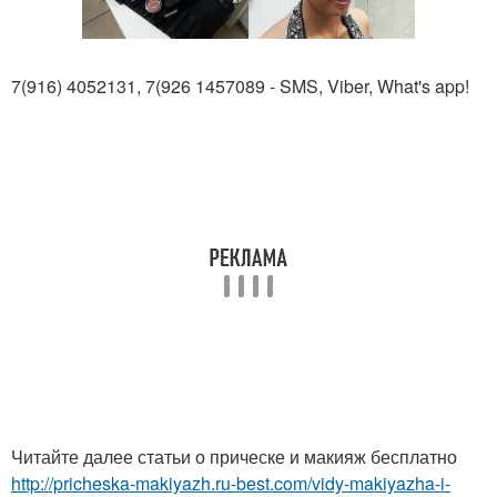
7(916) 4052131, 7(926 1457089 - SMS, Viber, What's app!
Читайте далее статьи о прическе и макияж бесплатно
http://pricheska-makiyazh.ru-best.com/vidy-makiyazha-i-