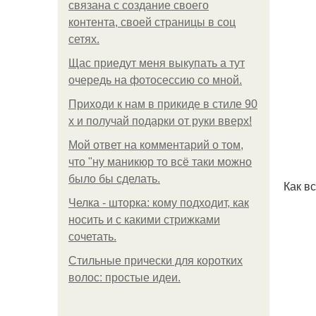
связана с создание своего
контента, своей страницы в соц
сетях.
Щас приедут меня выкупать а тут
очередь на фотосессию со мной.
Приходи к нам в прикиде в стиле 90
х и получай подарки от руки вверх!
Мой ответ на комментарий о том,
что "ну маникюр то всё таки можно
было бы сделать.
Как в
Челка - шторка: кому подходит, как
носить и с какими стрижками
сочетать.
Стильные прически для коротких
волос: простые идеи.