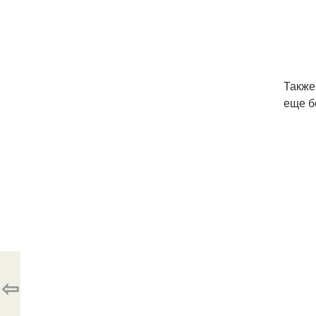
Также
еще б
⇦