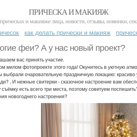
ПРИЧЕСКА И МАКИЯЖ
прическах и макияже лица, новости, отзывы, новинки, сек
ичесок
как делать прически и макияж
причес
огие феи? А у нас новый проект?
ашаем вас принять участие.
ом милом фотопроекте этого года! Окунитесь в уютную атм
ы выбрали очаровательную праздничную локацию: красиво
ди? , И нежные свитерки - сказочное настроение вам обес
у съёмку есть всего три места, поэтому советуем поспеши
ния новогоднего настроения?