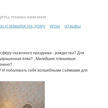
реты, техника нанесения
ки и макияж на дому
игры
отзывы
осферу сказочного праздника - рождества? Для
 украшенная ёлка? , Милейшие плюшевые
печено?
ть? И побаловать себя волшебными съёмками для