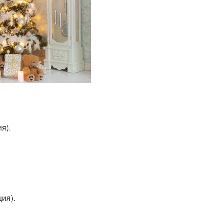
я).
ция).