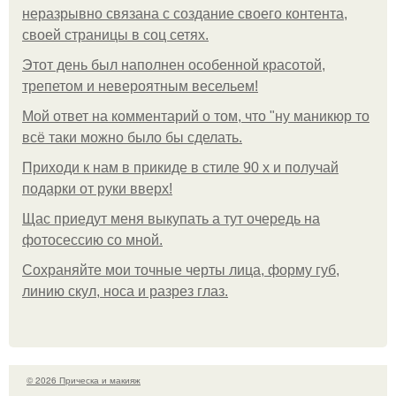
неразрывно связана с создание своего контента,
своей страницы в соц сетях.
Этот день был наполнен особенной красотой,
трепетом и невероятным весельем!
Мой ответ на комментарий о том, что "ну маникюр то
всё таки можно было бы сделать.
Приходи к нам в прикиде в стиле 90 х и получай
подарки от руки вверх!
Щас приедут меня выкупать а тут очередь на
фотосессию со мной.
Сохраняйте мои точные черты лица, форму губ,
линию скул, носа и разрез глаз.
© 2026 Прическа и макияж