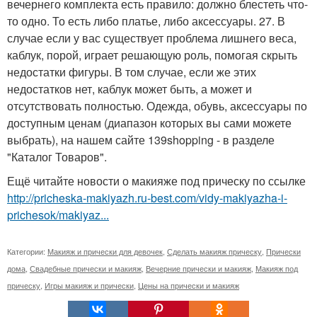
вечернего комплекта есть правило: должно блестеть что-
то одно. То есть либо платье, либо аксессуары. 27. В
случае если у вас существует проблема лишнего веса,
каблук, порой, играет решающую роль, помогая скрыть
недостатки фигуры. В том случае, если же этих
недостатков нет, каблук может быть, а может и
отсутствовать полностью. Одежда, обувь, аксессуары по
доступным ценам (диапазон которых вы сами можете
выбрать), на нашем сайте 139shopping - в разделе
"Каталог Товаров".
Ещё читайте новости о макияже под прическу по ссылке
http://pricheska-makiyazh.ru-best.com/vidy-makiyazha-i-
prichesok/makiyaz...
Категории:
Макияж и прически для девочек
,
Сделать макияж прическу
,
Прически
дома
,
Свадебные прически и макияж
,
Вечерние прически и макияж
,
Макияж под
прическу
,
Игры макияж и прически
,
Цены на прически и макияж