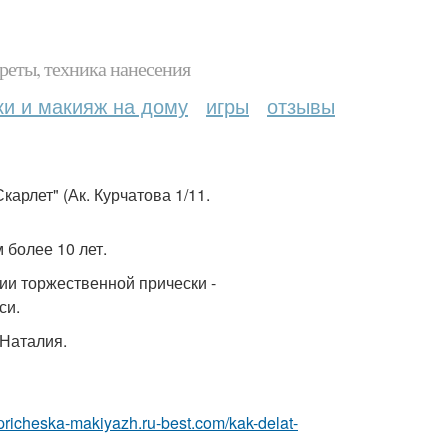
реты, техника нанесения
ки и макияж на дому
игры
отзывы
арлет" (Ак. Курчатова 1/11.
 более 10 лет.
нии торжественной прически -
си.
 Наталия.
//pricheska-makiyazh.ru-best.com/kak-delat-