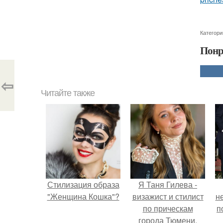
Категори
Понр
⇦
Читайте также
Стилизация образа
Я Таня Гилева -
"Женщина Кошка"?
визажист и стилист
н
по прическам
п
города Тюмени.