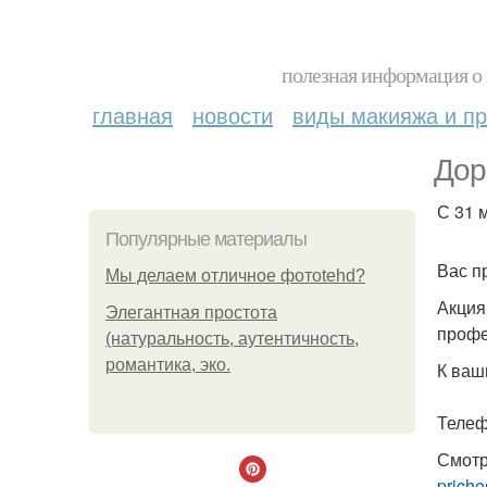
полезная информация о 
главная
новости
виды макияжа и пр
Дор
С 31 
Популярные материалы
Вас п
Мы делаем отличное фотоtehd?
Акция
Элегантная простота
профе
(натуральность, аутентичность,
романтика, эко.
К ваш
Телеф
Смотр
priche