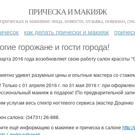
ПРИЧЕСКА И МАКИЯЖ
прическах и макияже лица, новости, отзывы, новинки, сек
ичесок
как делать прически и макияж
причес
огие горожане и гости города!
марта 2016 года возобновляет свою работу салон красоты "Ск
риятно удивят разумные цены и опытные мастера со стажем
! Только с 01 апреля 2016 г. по 31 мая 2016 г: при оформле
ссиональный макияж в подарок! (По предварительной запи
им услугам весь спектр ногтевого сервиса (мастер Доценко
он салона: (34731) 26-888.
ите ещё информацию о макияже и прическа в салоне
http:
ski-i-makiyazh/mak...