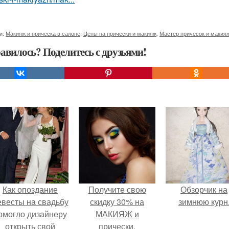
и:
Макияж и прическа в салоне
,
Цены на прически и макияж
,
Мастер причесок и макия
авилось? Поделитесь с друзьями!
Как опоздание
Получите свою
Обзорчик на
евесты на свадьбу
скидку 30% на
зимнюю курн
омогло дизайнеру
МАКИЯЖ и
открыть свой
прически.