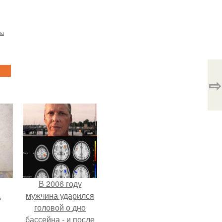
жа
⇨
В 2006 году
.
мужчина ударился
головой о дно
бассейна - и после