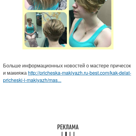
Больше информационных новостей о мастере причесок
и макияжа
http://pricheska-makiyazh.ru-best.com/kak-delat-
pricheski-i-makiyazh/mas...