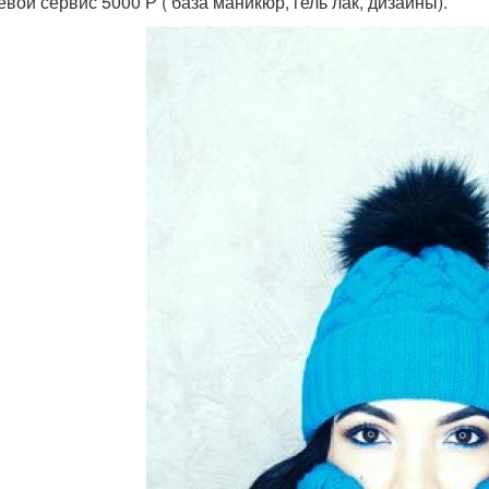
евой сервис 5000 Р ( база маникюр, гель лак, дизайны).