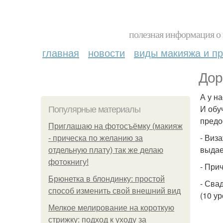
полезная информация о 
главная
новости
виды макияжа и пр
Дор
А у н
И обу
Популярные материалы
предо
Приглашаю на фотосъёмку (макияж
- Виз
- прическа по желанию за
выдае
отдельную плату) так же делаю
фотокнигу!
- При
Брюнетка в блондинку: простой
- Сва
способ изменить свой внешний вид
(10 у
Мелкое мелирование на короткую
стрижку: подход к уходу за