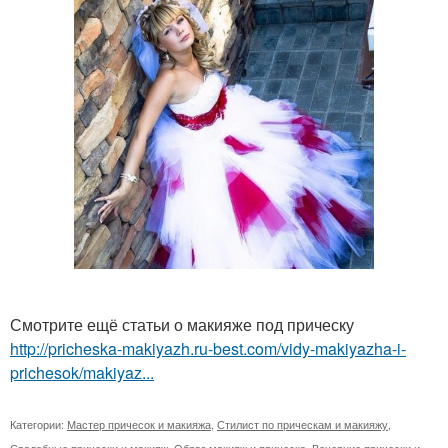
Смотрите ещё статьи о макияже под прическу
http://pricheska-makiyazh.ru-best.com/vidy-makiyazha-i-
prichesok/makiyaz...
Категории:
Мастер причесок и макияжа
,
Стилист по прическам и макияжу
,