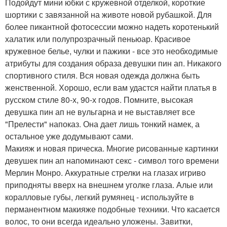
Подойдут мини юбки с кружевной отделкой, короткие
шортики с завязанной на животе новой рубашкой. Для
более пикантной фотосессии можно надеть коротенький
халатик или полупрозрачный пеньюар. Красивое
кружевное белье, чулки и пажики - все это необходимые
атрибуты для создания образа девушки пин ап. Никакого
спортивного стиля. Вся новая одежда должна быть
женственной. Хорошо, если вам удастся найти платья в
русском стиле 80-х, 90-х годов. Помните, высокая
девушка пин ап не вульгарна и не выставляет все
"Прелести" напоказ. Она дает лишь тонкий намек, а
остальное уже додумывают сами.
Макияж и новая прическа. Многие рисованные картинки
девушек пин ап напоминают секс - символ того времени
Мерлин Монро. Аккуратные стрелки на глазах игриво
приподняты вверх на внешнем уголке глаза. Алые или
коралловые губы, легкий румянец - используйте в
перманентном макияже подобные техники. Что касается
волос, то они всегда идеально уложены. Завитки,