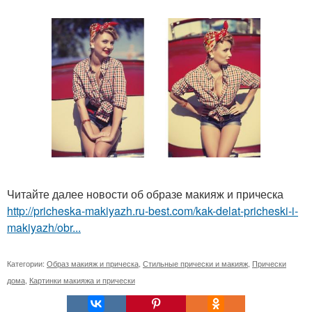
Читайте далее новости об образе макияж и прическа
http://pricheska-makiyazh.ru-best.com/kak-delat-pricheski-i-
makiyazh/obr...
Категории:
Образ макияж и прическа
,
Стильные прически и макияж
,
Прически
дома
,
Картинки макияжа и прически