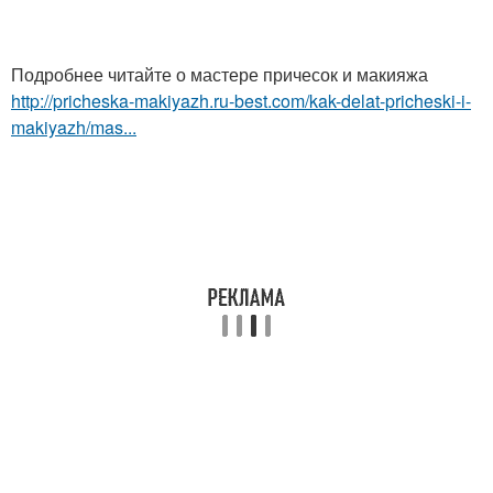
Подробнее читайте о мастере причесок и макияжа
http://pricheska-makiyazh.ru-best.com/kak-delat-pricheski-i-
makiyazh/mas...