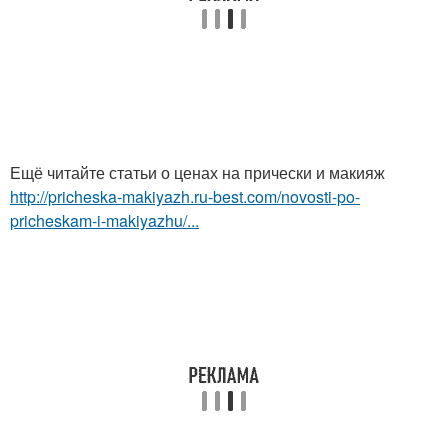
Ещё читайте статьи о ценах на прически и макияж
http://pricheska-makiyazh.ru-best.com/novosti-po-
pricheskam-i-makiyazhu/...