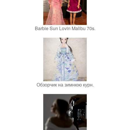
Barbie Sun Lovin Malibu 70s.
Обзорчик на зимнюю курн.