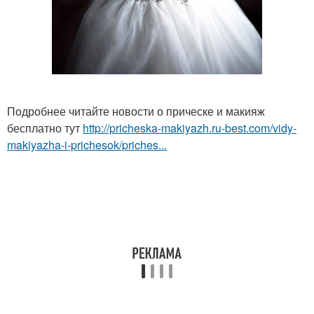
Подробнее читайте новости о прическе и макияж
бесплатно тут
http://pricheska-makiyazh.ru-best.com/vidy-
makiyazha-i-prichesok/priches...