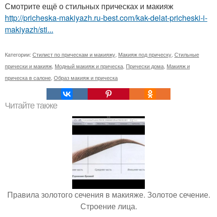
Смотрите ещё о стильных прическах и макияж
http://pricheska-makiyazh.ru-best.com/kak-delat-pricheski-i-
makiyazh/sti...
Категории:
Стилист по прическам и макияжу
,
Макияж под прическу
,
Стильные
прически и макияж
,
Модный макияж и прическа
,
Прически дома
,
Макияж и
прическа в салоне
,
Образ макияж и прическа
Читайте также
Правила золотого сечения в макияже. Золотое сечение.
Строение лица.