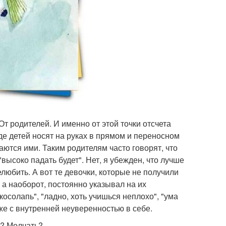
т родителей. И именно от этой точки отсчета
де детей носят на руках в прямом и переносном
ются ими. Таким родителям часто говорят, что
высоко падать будет". Нет, я убежден, что лучше
юбить. А вот те девочки, которые не получили
 а наоборот, постоянно указывал на их
 косолапь", "ладно, хоть учишься неплохо", "ума
 уже с внутренней неуверенностью в себе.
я? Молчать?