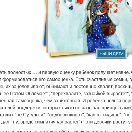
ать полностью … и первую оценку ребенок получает извне. О
т формироваться его самооценка. Есть счастливые семьи, г
е, их зацеловывают, обнимают и постоянно хвалят, восхища
ь ее Потом Обломает", "перехвалите, зазнайкой вырастет", "
енная самооценка, чем заниженная. И ребенка нельзя перел
дителей поддержки, которых никто не называл принцессами,
атки ( "не Сутулься", "подбери живот", "как ты сидишь", "не
 дал - ну, вроде симпатичная растет") - эти девочки растут
 тут возмутиться: но как же быть, если косолапит, сутулитс