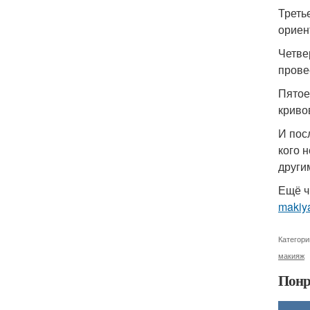
Треть
ориен
Четве
провес
Пятое
криво
И пос
кого 
другим
Ещё ч
makiya
Категори
макияж
Понр