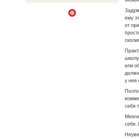
Задум
ему э
от пр
прост
сколи
Практ
школу
или о
должн
у нее 
Поэто
комме
себя 
Многи
себе.
Неуве