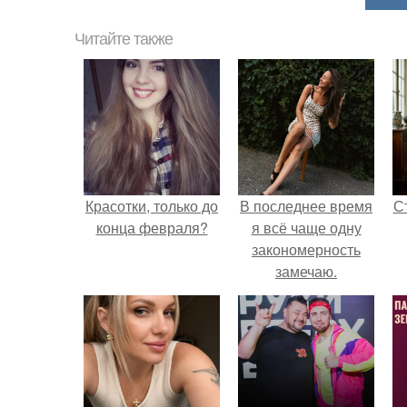
Читайте также
Красотки, только до
В последнее время
С
конца февраля?
я всё чаще одну
закономерность
замечаю.
э