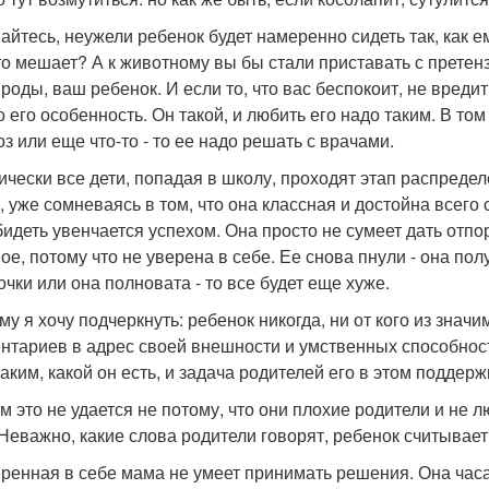
айтесь, неужели ребенок будет намеренно сидеть так, как ем
то мешает? А к животному вы бы стали приставать с претен
ироды, ваш ребенок. И если то, что вас беспокоит, не вредит
о его особенность. Он такой, и любить его надо таким. В то
оз или еще что-то - то ее надо решать с врачами.
ически все дети, попадая в школу, проходят этап распреде
, уже сомневаясь в том, что она классная и достойна всего
бидеть увенчается успехом. Она просто не сумеет дать отпор.
ое, потому что не уверена в себе. Ее снова пнули - она пол
очки или она полновата - то все будет еще хуже.
му я хочу подчеркнуть: ребенок никогда, ни от кого из зна
нтариев в адрес своей внешности и умственных способнос
таким, какой он есть, и задача родителей его в этом поддерж
м это не удается не потому, что они плохие родители и не 
 Неважно, какие слова родители говорят, ребенок считывает 
ренная в себе мама не умеет принимать решения. Она часа