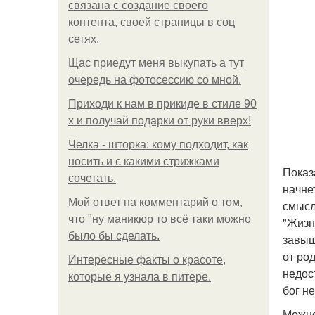
связана с создание своего
контента, своей страницы в соц
сетях.
Щас приедут меня выкупать а тут
очередь на фотосессию со мной.
Приходи к нам в прикиде в стиле 90
х и получай подарки от руки вверх!
Челка - шторка: кому подходит, как
носить и с какими стрижками
Показ
сочетать.
начне
Мой ответ на комментарий о том,
смысл
что "ну маникюр то всё таки можно
"Жизн
было бы сделать.
завыш
от ро
Интересные факты о красоте,
недост
которые я узнала в питере.
бог не
Можно