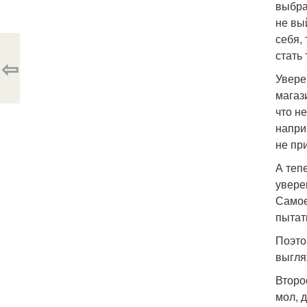
выбра
не вы
себя,
стать 
⇦
Увере
магаз
что н
напри
не пр
А теп
увере
Самое
пытать
Поэто
выгля
Второ
мол, д