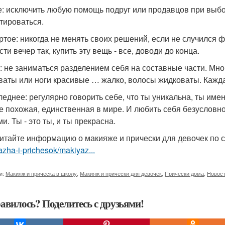
е: исключить любую помощь подруг или продавцов при выб
тироваться.
ртое: никогда не менять своих решений, если не случился ф
ти вечер так, купить эту вещь - все, доводи до конца.
: не заниматься разделением себя на составные части. Мног
ваты или ноги красивые … жалко, волосы жидковаты. Кажда
леднее: регулярно говорить себе, что ты уникальна, ты имен
не похожая, единственная в мире. И любить себя безусловн
и. Ты - это ты, и ты прекрасна.
итайте информацию о макияже и прически для девочек по 
zha-i-prichesok/makiyaz...
и:
Макияж и прическа в школу
,
Макияж и прически для девочек
,
Прически дома
,
Новост
авилось? Поделитесь с друзьями!