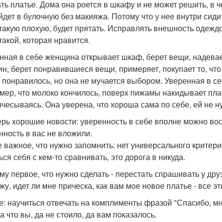
ть платье. Дома она роется в шкафу и не может решить, в 
йдет в булочную без макияжа. Потому что у нее внутри сиди
 такую плохую, будет прятать. Исправлять внешность одеждо
такой, которая нравится.
нная в себе женщина открывает шкаф, берет вещи, надевае
ин, берет понравившиеся вещи, примеряет, покупает то, что
е понравилось, но она не мучается выбором. Уверенная в с
мер, что молоко кончилось, поверх пижамы накидывает плащ
ичесываясь. Она уверена, что хороша сама по себе, ей не 
ерь хорошие новости: уверенность в себе вполне можно вос
нность в вас не вложили.
 важное, что нужно запомнить: нет универсального критерия 
ся себя с кем-то сравнивать, это дорога в никуда.
му первое, что нужно сделать - перестать спрашивать у дру
жу, идет ли мне прическа, как вам мое новое платье - все 
е: научиться отвечать на комплименты фразой "Спасибо, мн
а что вы, да не стоило, да вам показалось.