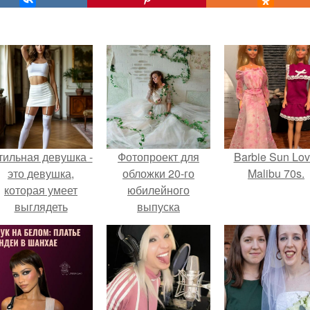
тильная девушка -
Фотопроект для
Barbie Sun Lov
это девушка,
обложки 20-го
Malibu 70s.
которая умеет
юбилейного
выглядеть
выпуска
привлекательно и
свадебного
легантно в любои
журнала "Совет и
ситуации.
Любовь"?