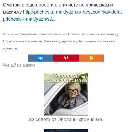
Смотрите ещё новости о стилисте по прическам и
макияжу
http://pricheska-makiyazh.ru-best.com/kak-delat-
pricheski-i-makiyazh/sti...
Категории:
Свадебные прически и макияж
,
Стилист по прическам и макияжу
,
Образ макияж и прическа
,
Макияж под прическу
,
Что сначала макияж или
прическа
Читайте также
33 совета от Эвелины хромченко.