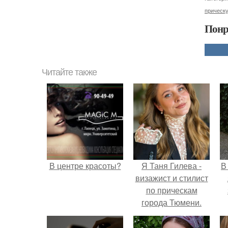
прическ
Понр
Читайте также
В центре красоты?
Я Таня Гилева -
В
визажист и стилист
по прическам
города Тюмени.