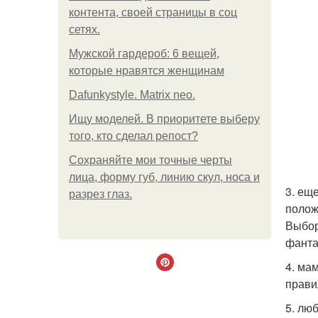
контента, своей страницы в соц
сетях.
Мужской гардероб: 6 вещей,
которые нравятся женщинам
Dafunkystyle. Matrix neo.
Ищу моделей. В приоритете выберу
того, кто сделал репост?
Сохраняйте мои точные черты
лица, форму губ, линию скул, носа и
3. ещ
разрез глаз.
полож
Выбор
фанта
4. ма
прави
5. лю