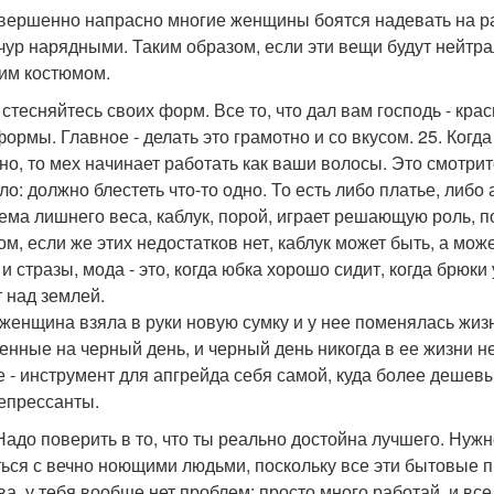
овершенно напрасно многие женщины боятся надевать на ра
чур нарядными. Таким образом, если эти вещи будут нейтра
им костюмом.
е стесняйтесь своих форм. Все то, что дал вам господь - кра
формы. Главное - делать это грамотно и со вкусом. 25. Ког
но, то мех начинает работать как ваши волосы. Это смотрит
ло: должно блестеть что-то одно. То есть либо платье, либо 
ема лишнего веса, каблук, порой, играет решающую роль, п
м, если же этих недостатков нет, каблук может быть, а може
 и стразы, мода - это, когда юбка хорошо сидит, когда брюк
т над землей.
 женщина взяла в руки новую сумку и у нее поменялась жизн
енные на черный день, и черный день никогда в ее жизни не
е - инструмент для апгрейда себя самой, куда более дешев
епрессанты.
. Надо поверить в то, что ты реально достойна лучшего. Нуж
ься с вечно ноющими людьми, поскольку все эти бытовые п
ва, у тебя вообще нет проблем: просто много работай, и вс