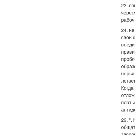
23. с
черес
рабоч
24. н
свои 
воеди
прави
пробл
образо
перья
летае
Когда
отлож
плать
антид
29. "
общат
здоро