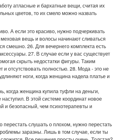
боту атласные и бархатные вещи, считая их
льных цветов, то их смело можно назвать
сиво. А если это красиво, нужно подчеркивать
да меховая вещь и волосы начинают сливаться
ся смешно. 26. Для вечернего комплекта есть
аксессуары. 27. В случае если у вас существует
омогая скрыть недостатки фигуры. Таким
т и отсутствовать полностью. 28. Мода - это не
и удлиняют ноги, когда женщина надела платье и
ь, когда женщина купила туфли на деньги,
 наступил. В этой системе координат новое
ый и безопасный, чем психотерапевты и
но перестать слушать о плохом, нужно перестать
роблемы заразны. Лишь в том случае, если ты
е сложится. Все решения просты очень. Толстая?