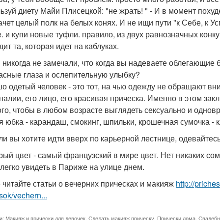
ьзуй диету Майи Плисецкой: "не жрать! " - И в момент пох
чет целый полк на белых конях. И не ищи пути "к Себе, к Ус
. и купи новые туфли. правило, из двух равнозначных конку
ит та, которая идет на каблуках.
ы никогда не замечали, что когда вы надеваете облегающие
асные глаза и ослепительную улыбку?
о одетый человек - это тот, на чью одежду не обращают вн
налии, его лицо, его красивая прическа. Именно в этом зак
ого, чтобы в любом возрасте выглядеть сексуально и одновр
я юбка - карандаш, смокинг, шпильки, крошечная сумочка - 
ли вы хотите идти вверх по карьерной лестнице, одевайтесь 
ерый цвет - самый французский в мире цвет. Нет никаких со
 легко увидеть в Париже на улице днем.
 читайте статьи о вечерних прическах и макияж
http://prich
sok/vechern...
и:
Макияж и прически для девочек
,
Сделать макияж прическу
,
Прически дома
,
Свадебн