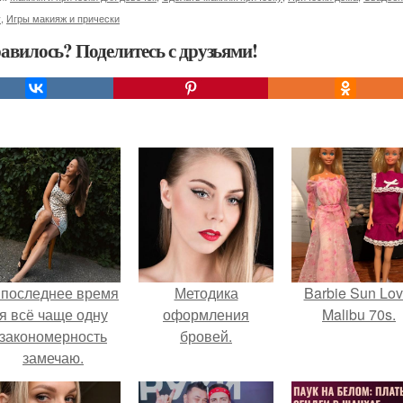
у
,
Игры макияж и прически
авилось? Поделитесь с друзьями!
 последнее время
Методика
Barbie Sun Lov
я всё чаще одну
оформления
Malibu 70s.
закономерность
бровей.
замечаю.