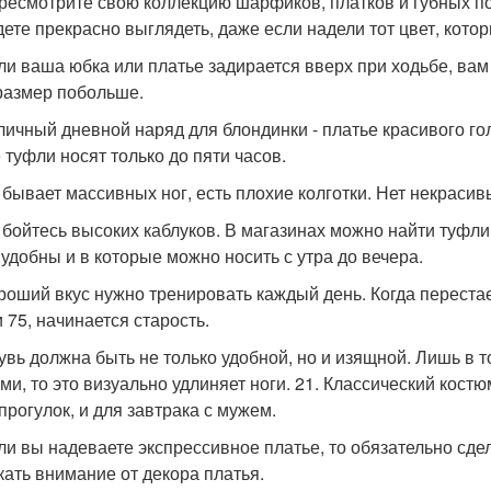
ересмотрите свою коллекцию шарфиков, платков и губных по
дете прекрасно выглядеть, даже если надели тот цвет, кото
сли ваша юбка или платье задирается вверх при ходьбе, ва
размер побольше.
тличный дневной наряд для блондинки - платье красивого го
 туфли носят только до пяти часов.
е бывает массивных ног, есть плохие колготки. Нет некрас
е бойтесь высоких каблуков. В магазинах можно найти туфли
 удобны и в которые можно носить с утра до вечера.
ороший вкус нужно тренировать каждый день. Когда перестаеш
 75, начинается старость.
бувь должна быть не только удобной, но и изящной. Лишь в т
ми, то это визуально удлиняет ноги. 21. Классический кост
прогулок, и для завтрака с мужем.
сли вы надеваете экспрессивное платье, то обязательно сде
кать внимание от декора платья.