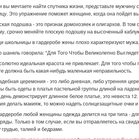
ли вы мечтаете найти спутника жизни, представьте мужчину с
ицу. Это упражнение поможет женщине, когда она пойдет вы
ская подошва - это признак домохозяек и олигархов. В том с
му, срочно меняйте плоскую подошву на высоченный каблук
щи школьницы в гардеробе жены плохо характеризуют мужа
ко шанель говорила: "Для Того Чтобы Великолепно Выглядет
бсолютно идеальная красота не привлекает. Для того чтобы
те должна быть какая-нибудь маленькая неправильность.
вадебная церемония - это либо дневная, либо утренняя це
ы быть одеты в платья пастельной группы длиной на ладон
т день демонстрирует длинное белое платье, это невеста 12.
ия делать макияж, то можно надеть солнцезащитные очки и
 гардеробе любой женщины одежда делится на три типа - для 
аряды. Только в том случае, если вы отправляетесь на свид
 грудью, талией и бедрами.