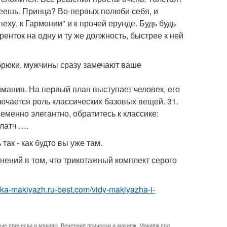
удеешь. Принца? Во-первых полюби себя, и
пеху, к Гармонии" и к прочей ерунде. Будь будь
ренток на одну и ту же должность, быстрее к ней
 брюки, мужчины сразу замечают ваше
имания. На первый план выступает человек, его
лючается роль классических базовых вещей. 31.
еменно элегантно, обратитесь к классике:
клатч ….
так - как будто вы уже там.
мнений в том, что трикотажный комплект серого
eska-makiyazh.ru-best.com/vidy-makiyazha-i-
ые прически и макияж
,
Вечерние прически и макияж
,
Макияж под