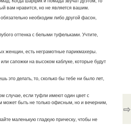
мад. Когда шарфик и помада звучат дуэтом, то
рый вам нравится, но не является вашим.
м обязательно необходим либо другой фасон,
лубого оттенка с белыми туфельками. Учтите,
ивых женщин, есть неграмотные парикмахеры.
 или сапожки на высоком каблуке, которые будут
ь это делать, то, сколько бы тебе ни было лет,
ом случае, если туфли имеют один цвет с
юм может быть не только офисным, но и вечерним,
⇨
лайте маленькую гладкую прическу, чтобы не