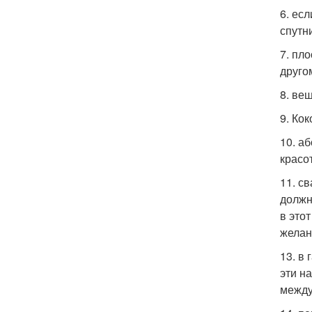
6. ес
спутн
7. пло
друго
8. ве
9. Ко
10. а
красо
11. с
должн
в это
желан
13. в
эти н
между