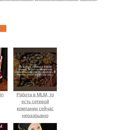
in
Работа в MLM, то
есть сетевой
компании сейчас
неразрывно
связана с создание
своего контента,