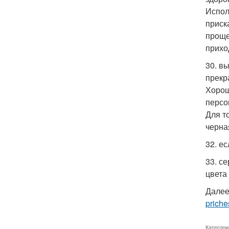
Испол
приска
проще
приход
30. в
прекр
Хорош
персо
Для т
черна
32. ес
33. с
цвета
Далее
priche
Категори