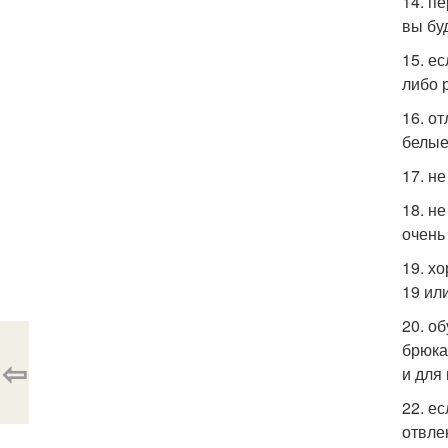
14. п
вы бу
15. е
либо 
16. о
белые
17. н
18. н
очень
19. х
19 или
20. о
брюка
⇦
и для 
22. е
отвле