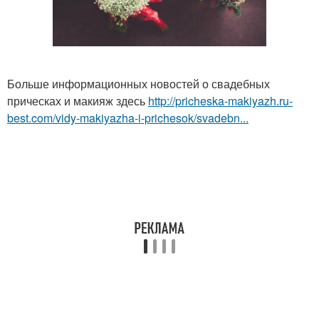
Больше информационных новостей о свадебных
прическах и макияж здесь
http://pricheska-makiyazh.ru-
best.com/vidy-makiyazha-i-prichesok/svadebn...