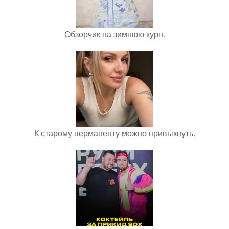
Обзорчик на зимнюю курн.
К старому перманенту можно привыкнуть.