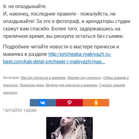
9. не опаздывайте.
И, наконец, последние правило - пожалуйста, не
опаздывайте! За это и фотограф, и арендаторы студии
скажут вам спасибо. Более того, задержавшись на
приличное время, вы рискуете остаться без съемки.
Подробнее читайте новости о мастере причесок и
макияжа в разделе
http://pricheska-makiyazh.ru-
best.com/kak-delat-pricheski-i-makiyazh/mas...
Категории:
Мастер причесок и макияжа
,
Макияж под прическу
,
Образ макияж и
прическа
,
Прически дома
,
Модели для причесок и макияжа
,
Сделать макияж
прическу
Читайте также