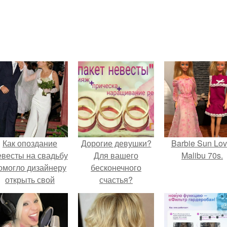
Как опоздание
Дорогие девушки?
Barbie Sun Lov
евесты на свадьбу
Для вашего
Malibu 70s.
омогло дизайнеру
бесконечного
открыть свой
счастья?
бренд.