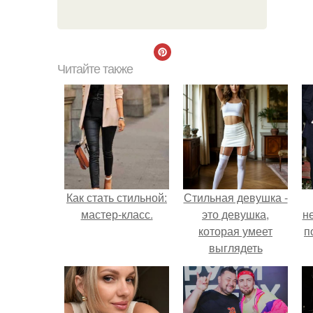
Читайте также
Как стать стильной:
Стильная девушка -
мастер-класс.
это девушка,
н
которая умеет
п
выглядеть
привлекательно и
элегантно в любои
ситуации.