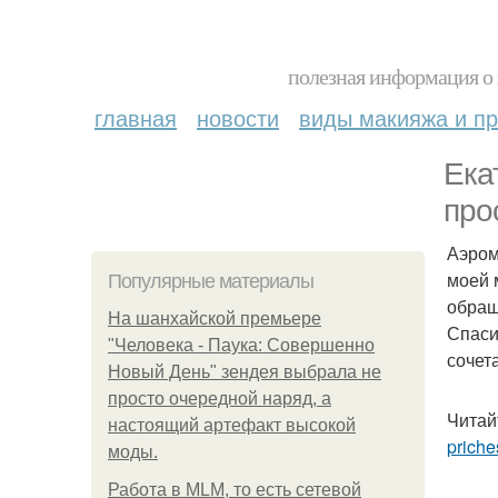
полезная информация о 
главная
новости
виды макияжа и пр
Ека
про
Аэром
моей 
Популярные материалы
обращ
На шанхайской премьере
Спаси
"Человека - Паука: Совершенно
сочет
Новый День" зендея выбрала не
просто очередной наряд, а
Читай
настоящий артефакт высокой
priche
моды.
Работа в MLM, то есть сетевой