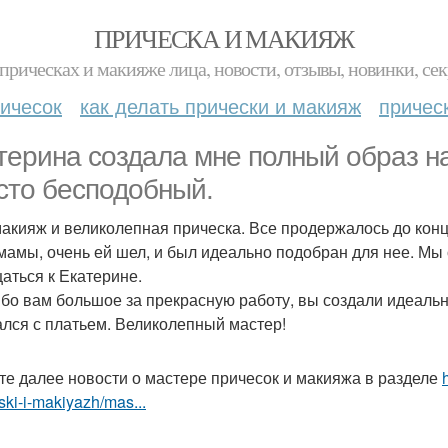
ПРИЧЕСКА И МАКИЯЖ
прическах и макияже лица, новости, отзывы, новинки, сек
ичесок
как делать прически и макияж
причес
терина создала мне полный образ на
сто бесподобный.
акияж и великолепная прическа. Все продержалось до конц
мамы, очень ей шел, и был идеально подобран для нее. Мы
аться к Екатерине.
бо вам большое за прекрасную работу, вы создали идеаль
ался с платьем. Великолепный мастер!
те далее новости о мастере причесок и макияжа в разделе
ski-i-makiyazh/mas...