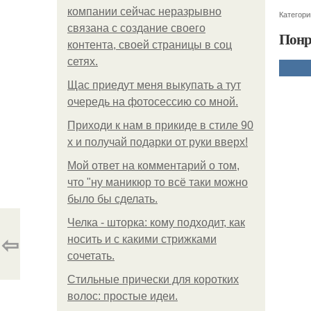
компании сейчас неразрывно
Категори
связана с создание своего
Понр
контента, своей страницы в соц
сетях.
Щас приедут меня выкупать а тут
очередь на фотосессию со мной.
Приходи к нам в прикиде в стиле 90
х и получай подарки от руки вверх!
Мой ответ на комментарий о том,
что "ну маникюр то всё таки можно
было бы сделать.
Челка - шторка: кому подходит, как
⇦
носить и с какими стрижками
сочетать.
Стильные прически для коротких
волос: простые идеи.