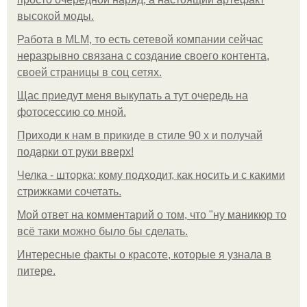
высокой моды.
Работа в MLM, то есть сетевой компании сейчас
неразрывно связана с создание своего контента,
своей страницы в соц сетях.
Щас приедут меня выкупать а тут очередь на
фотосессию со мной.
Приходи к нам в прикиде в стиле 90 х и получай
подарки от руки вверх!
Челка - шторка: кому подходит, как носить и с какими
стрижками сочетать.
Мой ответ на комментарий о том, что "ну маникюр то
всё таки можно было бы сделать.
Интересные факты о красоте, которые я узнала в
питере.