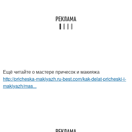
Ещё читайте о мастере причесок и макияжа
http://pricheska-makiyazh.ru-best.com/kak-delat-pricheski-i-
makiyazh/mas...