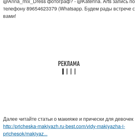
@Anna_mix_Dress фотограф? - @Katerina. Arts запись по
телефону 89654623379 (Whatsapp. Будем рады встрече с
вами!
Далее читайте статьи о макияже и прически для девочек
http://pricheska-makiyazh.ru-best.com/vidy-makiyazha-i-
prichesok/makiyaz...