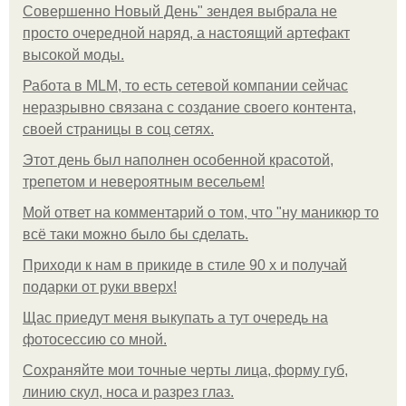
Совершенно Новый День" зендея выбрала не
просто очередной наряд, а настоящий артефакт
высокой моды.
Работа в MLM, то есть сетевой компании сейчас
неразрывно связана с создание своего контента,
своей страницы в соц сетях.
Этот день был наполнен особенной красотой,
трепетом и невероятным весельем!
Мой ответ на комментарий о том, что "ну маникюр то
всё таки можно было бы сделать.
Приходи к нам в прикиде в стиле 90 х и получай
подарки от руки вверх!
Щас приедут меня выкупать а тут очередь на
фотосессию со мной.
Сохраняйте мои точные черты лица, форму губ,
линию скул, носа и разрез глаз.