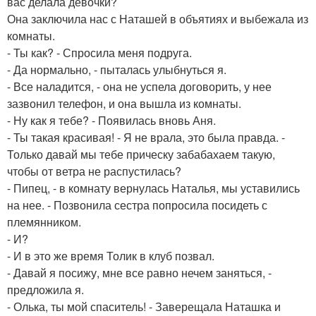
вас делала девочки?
Она заключила нас с Наташей в объятиях и выбежала из
комнаты.
- Ты как? - Спросила меня подруга.
- Да нормально, - пыталась улыбнуться я.
- Все наладится, - она не успела договорить, у нее
зазвонил телефон, и она вышла из комнаты.
- Ну как я тебе? - Появилась вновь Аня.
- Ты такая красивая! - Я не врала, это была правда. -
Только давай мы тебе прическу забабахаем такую,
чтобы от ветра не распустилась?
- Пипец, - в комнату вернулась Наталья, мы уставились
на нее. - Позвонила сестра попросила посидеть с
племянником.
- И?
- И в это же время Толик в клуб позвал.
- Давай я посижу, мне все равно нечем заняться, -
предложила я.
- Олька, ты мой спаситель! - Заверещала Наташка и