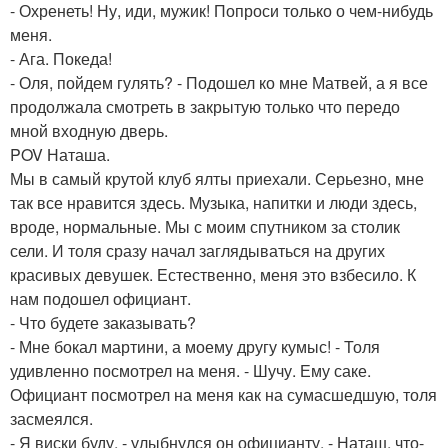
- Охренеть! Ну, иди, мужик! Попроси только о чем-нибудь
меня.
- Ага. Покеда!
- Оля, пойдем гулять? - Подошел ко мне Матвей, а я все
продолжала смотреть в закрытую только что передо
мной входную дверь.
POV Наташа.
Мы в самый крутой клуб ялты приехали. Серьезно, мне
так все нравится здесь. Музыка, напитки и люди здесь,
вроде, нормальные. Мы с моим спутником за столик
сели. И толя сразу начал заглядываться на других
красивых девушек. Естественно, меня это взбесило. К
нам подошел официант.
- Что будете заказывать?
- Мне бокал мартини, а моему другу кумыс! - Толя
удивленно посмотрел на меня. - Шучу. Ему саке.
Официант посмотрел на меня как на сумасшедшую, толя
засмеялся.
- Я виски буду, - улыбнулся он официанту. - Наташ, что-