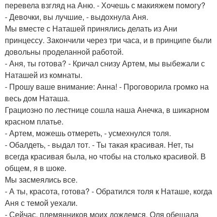
перевела взгляд на Аню. - Хочешь с макияжем помогу?
- Девочки, вы лучшие, - выдохнула Аня.
Мы вместе с Наташей принялись делать из Ани
принцессу. Закончили через три часа, и в принципе были
довольны проделанной работой.
- Аня, ты готова? - Кричал снизу Артем, мы выбежали с
Наташей из комнаты.
- Прошу ваше внимание: Анна! - Проговорила громко на
весь дом Наташа.
Грациозно по лестнице сошла наша Анечка, в шикарном
красном платье.
- Артем, можешь отмереть, - усмехнулся толя.
- Обалдеть, - выдал тот. - Ты такая красивая. Нет, ты
всегда красивая была, но чтобы на столько красивой. В
общем, я в шоке.
Мы засмеялись все.
- А ты, красота, готова? - Обратился толя к Наташе, когда
Аня с темой уехали.
- Сейчас, племянников моих дождемся. Оля обещала