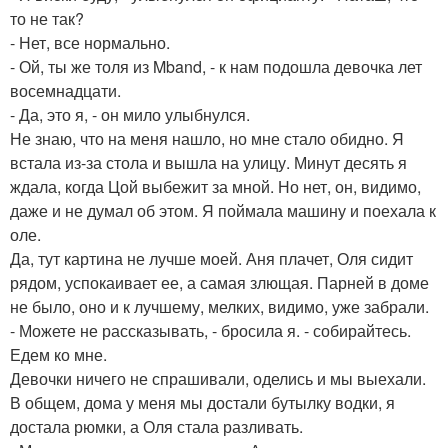
то не так?
- Нет, все нормально.
- Ой, ты же толя из Mband, - к нам подошла девочка лет
восемнадцати.
- Да, это я, - он мило улыбнулся.
Не знаю, что на меня нашло, но мне стало обидно. Я
встала из-за стола и вышла на улицу. Минут десять я
ждала, когда Цой выбежит за мной. Но нет, он, видимо,
даже и не думал об этом. Я поймала машину и поехала к
оле.
Да, тут картина не лучше моей. Аня плачет, Оля сидит
рядом, успокаивает ее, а самая злющая. Парней в доме
не было, оно и к лучшему, мелких, видимо, уже забрали.
- Можете не рассказывать, - бросила я. - собирайтесь.
Едем ко мне.
Девочки ничего не спрашивали, оделись и мы выехали.
В общем, дома у меня мы достали бутылку водки, я
достала рюмки, а Оля стала разливать.