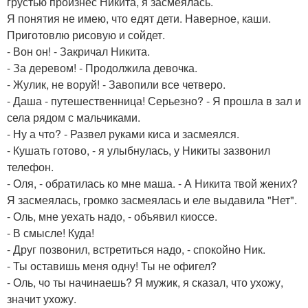
грустью произнес Никита, я засмеялась.
Я понятия не имею, что едят дети. Наверное, каши.
Приготовлю рисовую и сойдет.
- Вон он! - Закричал Никита.
- За деревом! - Продолжила девочка.
- Жулик, не воруй! - Завопили все четверо.
- Даша - путешественница! Серьезно? - Я прошла в зал и
села рядом с мальчиками.
- Ну а что? - Развел руками киса и засмеялся.
- Кушать готово, - я улыбнулась, у Никиты зазвонил
телефон.
- Оля, - обратилась ко мне маша. - А Никита твой жених?
Я засмеялась, громко засмеялась и еле выдавила "Нет".
- Оль, мне уехать надо, - объявил киоссе.
- В смысле! Куда!
- Друг позвонил, встретиться надо, - спокойно Ник.
- Ты оставишь меня одну! Ты не офигел?
- Оль, чо ты начинаешь? Я мужик, я сказал, что ухожу,
значит ухожу.