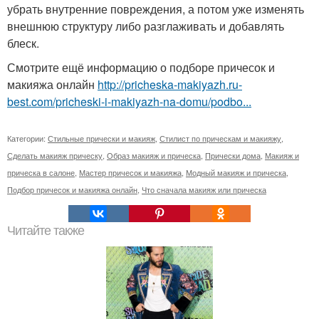
убрать внутренние повреждения, а потом уже изменять
внешнюю структуру либо разглаживать и добавлять
блеск.
Смотрите ещё информацию о подборе причесок и
макияжа онлайн
http://pricheska-makiyazh.ru-
best.com/pricheski-i-makiyazh-na-domu/podbo...
Категории:
Стильные прически и макияж
,
Стилист по прическам и макияжу
,
Сделать макияж прическу
,
Образ макияж и прическа
,
Прически дома
,
Макияж и
прическа в салоне
,
Мастер причесок и макияжа
,
Модный макияж и прическа
,
Подбор причесок и макияжа онлайн
,
Что сначала макияж или прическа
Читайте также