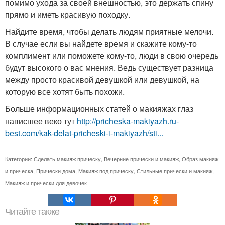
помимо ухода за своей внешностью, это держать спину
прямо и иметь красивую походку.
Найдите время, чтобы делать людям приятные мелочи.
В случае если вы найдете время и скажите кому-то
комплимент или поможете кому-то, люди в свою очередь
будут высокого о вас мнения. Ведь существует разница
между просто красивой девушкой или девушкой, на
которую все хотят быть похожи.
Больше информационных статей о макияжах глаз
нависшее веко тут
http://pricheska-makiyazh.ru-
best.com/kak-delat-pricheski-i-makiyazh/sti...
Категории:
Сделать макияж прическу
,
Вечерние прически и макияж
,
Образ макияж
и прическа
,
Прически дома
,
Макияж под прическу
,
Стильные прически и макияж
,
Макияж и прически для девочек
Читайте также