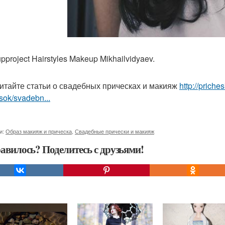
project Hairstyles Makeup Mikhailvidyaev.
итайте статьи о свадебных прическах и макияж
http://prich
sok/svadebn...
и:
Образ макияж и прическа
,
Свадебные прически и макияж
авилось? Поделитесь с друзьями!