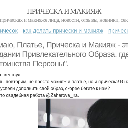
ПРИЧЕСКА И МАКИЯЖ
прическах и макияже лица, новости, отзывы, новинки, сек
ичесок
как делать прически и макияж
причес
маю, Платье, Прическа и Макияж - 
дании Привлекательного Образа, гд
тоинства Персоны".
н вествуд.
мы повторим, не просто макияж и платье, но и прическа! В н
 успели дополнить свой образ, скорее бегите к нам?
то свадебная работа @Zaharova_ira.