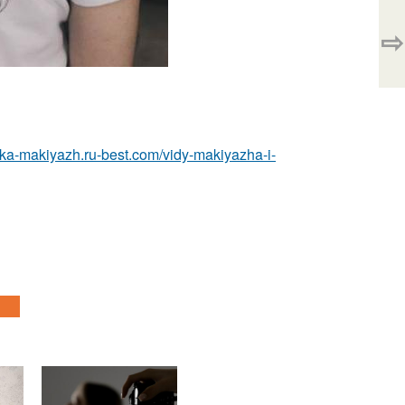
⇨
eska-makiyazh.ru-best.com/vidy-makiyazha-i-