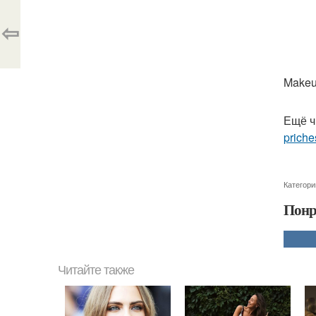
⇦
Makeup
Ещё ч
priche
Категори
Понр
Читайте также