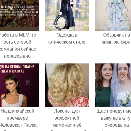
Работа в MLM, то
Одежда в
Обзорчик на
есть сетевой
готическом стиле.
зимнюю курн
компании сейчас
неразрывно
вязана с создание
своего контента,
своей страницы в
соц сетях.
На шанхайской
Локоны для
Щас приедут м
премьере
эффектной
выкупать а ту
Человека - Паука:
мамочки и её
очередь на