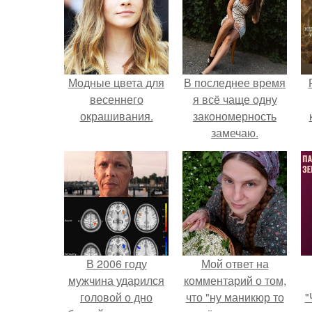
Модные цвета для
В последнее время
весеннего
я всё чаще одну
окрашивания.
закономерность
замечаю.
с
В 2006 году
Мой ответ на
мужчина ударился
комментарий о том,
головой о дно
что "ну маникюр то
"