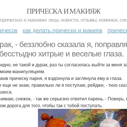
ПРИЧЕСКА И МАКИЯЖ
прическах и макияже лица, новости, отзывы, новинки, сек
ичесок
как делать прически и макияж
причес
урак, - беззлобно сказала я, поправл
 бесстыдно хитрые и веселые глаза.
видно, не такой и дурак, раз ты согласилась выйти за меня 
 моим манипуляциям.
вив прическу парня, я вздохнула и заглянула ему в глаза.
се еще не знаю, правильно ли я поступаю, рейджи, - тихо ск
шанса.
нимаю, снежок, - так же серьезно ответил парень. - Поверь,
ом дорога для того, чтобы так с тобой поступать.