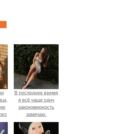
ои
В последнее время
ца,
я всё чаще одну
нию
закономерность
рез
замечаю.