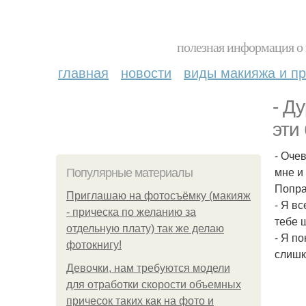
полезная информация о 
главная
новости
виды макияжа и пр
- Д
эти
- Оче
мне и
Популярные материалы
Попра
Приглашаю на фотосъёмку (макияж
- Я в
- прическа по желанию за
тебе 
отдельную плату) так же делаю
- Я по
фотокнигу!
слишк
Девочки, нам требуются модели
для отработки скорости объемных
причесок таких как на фото и