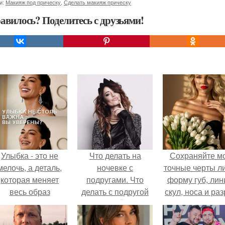
и:
Макияж под прическу
,
Сделать макияж прическу
авилось? Поделитесь с друзьями!
Улыбка - это не
Что делать на
Сохраняйте м
мелочь, а деталь,
ночевке с
точные черты ли
которая меняет
подругами. Что
форму губ, ли
весь образ
делать с подругой
скул, носа и раз
человека.
на НОЧЁВКЕ
глаз.