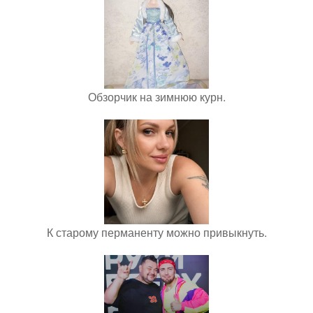
Обзорчик на зимнюю курн.
К старому перманенту можно привыкнуть.