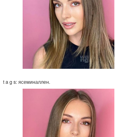
t a g s: ясеминаллен.