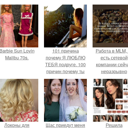
Barbie Sun Lovin
101 причина
Работа в MLM, 
Malibu 70s.
почему Я ЛЮБЛЮ
есть сетевой
ТЕБЯ подруге. 100
компании сейч
причин почему ты
неразрывно
моя лучшая
связана с созда
подруга.
своего контент
своей страниц
соц сетях.
Локоны для
Щас приедут меня
Решила