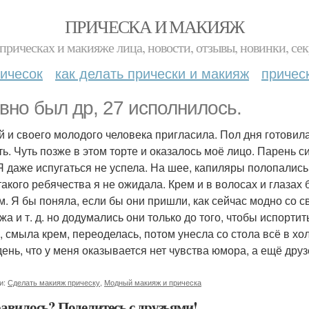
ПРИЧЕСКА И МАКИЯЖ
прическах и макияже лица, новости, отзывы, новинки, сек
ичесок
как делать прически и макияж
причес
вно был др, 27 исполнилось.
й и своего молодого человека пригласила. Пол дня готовила
ть. Чуть позже в этом торте и оказалось моё лицо. Парень с
 Я даже испугаться не успела. На шее, капиляры полопались
 такого ребячества я не ожидала. Крем и в волосах и глазах
м. Я бы поняла, если бы они пришли, как сейчас модно со с
жа и т. д. но додумались они только до того, чтобы испортит
х, смыла крем, переоделась, потом унесла со стола всё в хо
 день, что у меня оказывается нет чувства юмора, а ещё друз
и:
Сделать макияж прическу
,
Модный макияж и прическа
авилось? Поделитесь с друзьями!