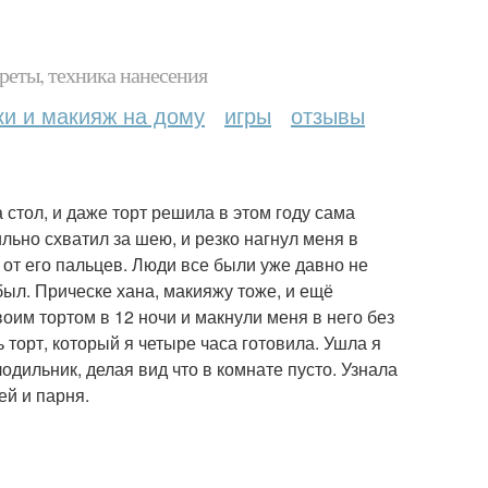
реты, техника нанесения
ки и макияж на дому
игры
отзывы
 стол, и даже торт решила в этом году сама
ильно схватил за шею, и резко нагнул меня в
 от его пальцев. Люди все были уже давно не
 был. Прическе хана, макияжу тоже, и ещё
воим тортом в 12 ночи и макнули меня в него без
ь торт, который я четыре часа готовила. Ушла я
лодильник, делая вид что в комнате пусто. Узнала
ей и парня.