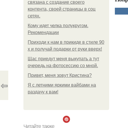
связана с создание своего
контента, своей страницы в соц
сетях.
Кому идет челка полукругом.
Рекомендации
Приходи к нам в прикиде в стиле 90
х и получай подарки от руки вверх!
Щас приедут меня выкупать а тут
очередь на фотосессию со мной.
Привет, меня зовут Кристина?
⇦
Я с летними яркими вайбами на
раздачу к вам!
Читайте также