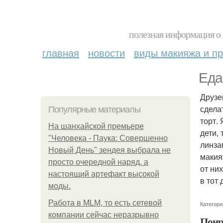
полезная информация о 
главная
новости
виды макияжа и пр
Еда
Друзе
сдела
Популярные материалы
торт.
На шанхайской премьере
дети,
"Человека - Паука: Совершенно
линза
Новый День" зендея выбрала не
макия
просто очередной наряд, а
от ни
настоящий артефакт высокой
в тот
моды.
Работа в MLM, то есть сетевой
Категори
компании сейчас неразрывно
Понр