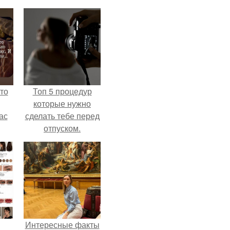
то
Топ 5 процедур
которые нужно
ас
сделать тебе перед
отпуском.
ние
а,
ы в
Интересные факты