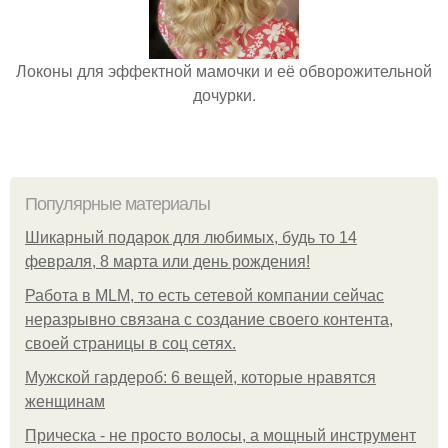
Локоны для эффектной мамочки и её обворожительной
дочурки.
Популярные материалы
Шикарный подарок для любимых, будь то 14
февраля, 8 марта или день рождения!
Работа в MLM, то есть сетевой компании сейчас
неразрывно связана с создание своего контента,
своей страницы в соц сетях.
Мужской гардероб: 6 вещей, которые нравятся
женщинам
Прическа - не просто волосы, а мощный инструмент