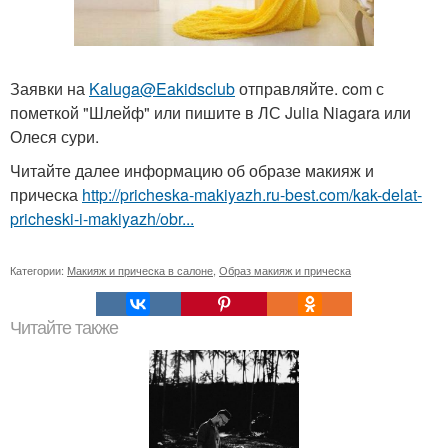
Заявки на
Kaluga@Eakidsclub
отправляйте. com с
пометкой "Шлейф" или пишите в ЛС Julia Niagara или
Олеся сури.
Читайте далее информацию об образе макияж и
прическа
http://pricheska-makiyazh.ru-best.com/kak-delat-
pricheski-i-makiyazh/obr...
Категории:
Макияж и прическа в салоне
,
Образ макияж и прическа
Читайте также