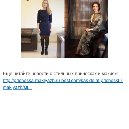
Ещё читайте новости о стильных прическах и макияж
http://pricheska-makiyazh.ru-best.com/kak-delat-pricheski-i-
makiyazh/sti...