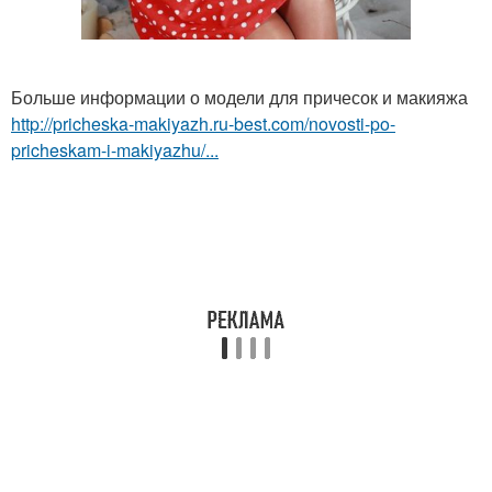
Больше информации о модели для причесок и макияжа
http://pricheska-makiyazh.ru-best.com/novosti-po-
pricheskam-i-makiyazhu/...